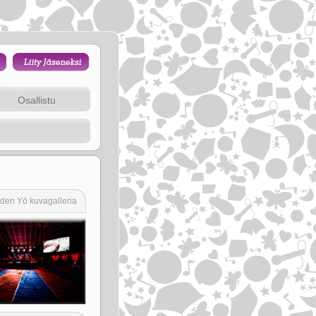
Osallistu
iden Yö kuvagalleria