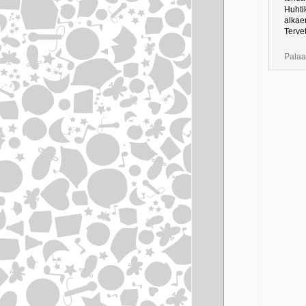
Huhti
alkaen
Tervet
Palaa