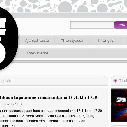
Ajankohtaista
Yhteistyössä
In English
Yhteystiedot
kohtaista
Taite
ikuun tapaaminen maanantaina 16.4. klo 17.30
 12 klo: 13:51:14
kuun kuukausitapaaminen pidetään maanantaina 16.4. kello 17.30
 Kulttuuritalo Valveen Kahvila Mintussa (Hallituskatu 7, Oulu).
uloa! Jutellaan Taiteiden Yöstä, kertoillaan mitä aiotaan
.HuhHuhti