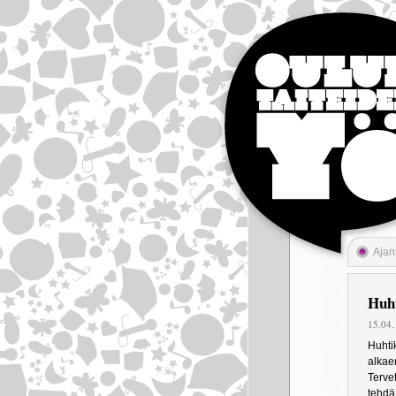
Ajan
Huht
15.04.
Huhti
alkaen
Tervet
tehdä