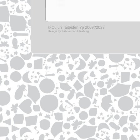
© Oulun Taiteiden Yö 2009?2023
Design by
Laboratorio Uleåborg