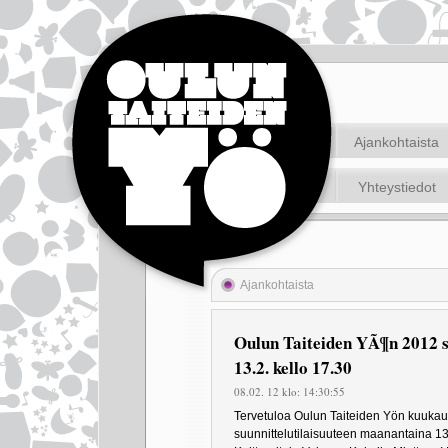
Ajankohtaista
Yhteystiedot
Ajankohtaista
Oulun Taiteiden YÃ¶n 2012 s
13.2. kello 17.30
08.02. 12 klo: 14:30:55
Tervetuloa Oulun Taiteiden Yön kuuka
suunnittelutilaisuuteen maanantaina 13