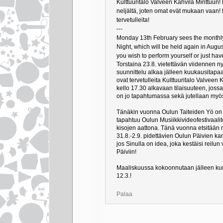
Kulttuuritalo Valveen Kahvila Minttuun! 
neljältä, joten omat evät mukaan vaan! 
tervetulleita!
---
Monday 13th February sees the monthly
Night, which will be held again in Aug
you wish to perform yourself or just hav
Torstaina 23.8. vietettävän viidennen 
suunnittelu alkaa jälleen kuukausitapa
ovat tervetulleita Kulttuuritalo Valveen 
kello 17.30 alkavaan tilaisuuteen, joss
on jo tapahtumassa sekä jutellaan myös 
Tänäkin vuonna Oulun Taiteiden Yö on 
tapahtuu Oulun Musiikkivideofestivaalit
kisojen aattona. Tänä vuonna etsitään
31.8.-2.9. pidettävien Oulun Päivien kans
jos Sinulla on idea, joka kestäisi reilu
Päiviin!
Maaliskuussa kokoonnutaan jälleen ku
12.3.!
Palaa